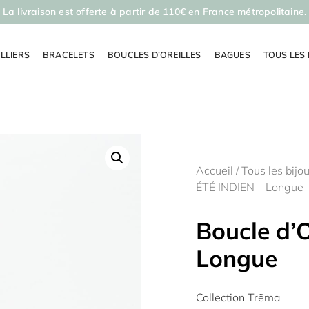
La livraison est offerte à partir de 110€ en France métropolitaine.
LLIERS
BRACELETS
BOUCLES D’OREILLES
BAGUES
TOUS LES 
Accueil
/
Tous les bijo
ÉTÉ INDIEN – Longue
Boucle d’O
Longue
Collection Trëma