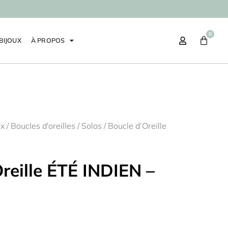
0
BIJOUX
À PROPOS
ux
/
Boucles d'oreilles
/
Solos
/ Boucle d’Oreille
reille ÉTÉ INDIEN –