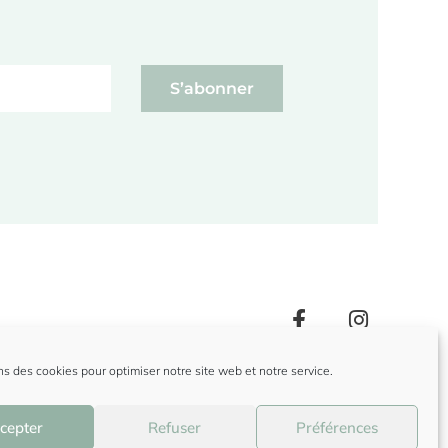
S’abonner
© Laëtitia Piffeteau
ns des cookies pour optimiser notre site web et notre service.
Design Séraphin Berrux
cepter
Refuser
Préférences